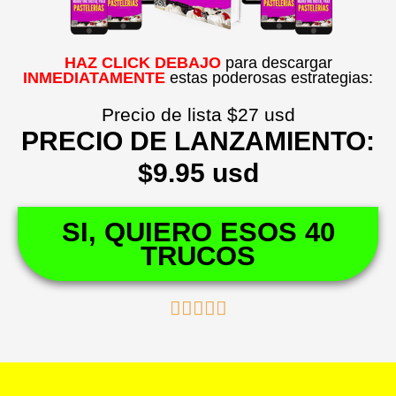
HAZ CLICK DEBAJO
para descargar
INMEDIATAMENTE
estas poderosas estrategias:
Precio de lista
$27 usd
PRECIO DE LANZAMIENTO:
$9.95 usd
SI, QUIERO ESOS 40
TRUCOS
Valorado





con
5
de
5