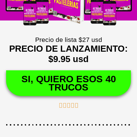
Precio de lista
$27 usd
PRECIO DE LANZAMIENTO:
$9.95 usd
SI, QUIERO ESOS 40
TRUCOS
Valorado





con
5
de
5